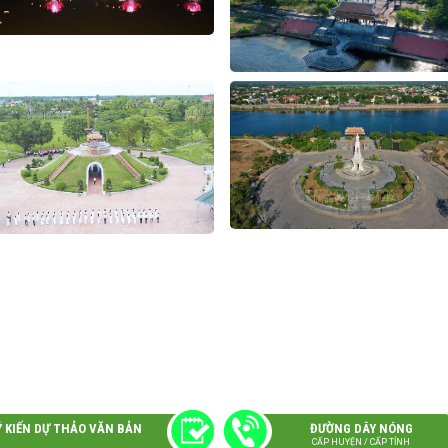
Ý KIẾN DỰ THẢO VĂN BẢN
ĐƯỜNG DÂY NÓNG
CẤP HUYỆN / CẤP TỈNH