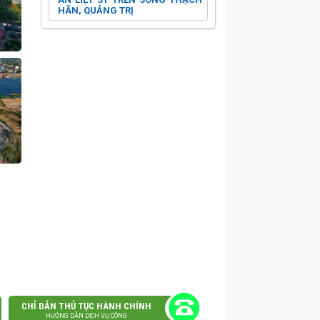
HÃN, QUẢNG TRỊ
CHỈ DẪN THỦ TỤC HÀNH CHÍNH
HƯỚNG DẪN DỊCH VỤ CÔNG