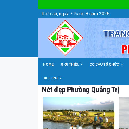
Chi tiết hình ảnh - Phường Quảng Trị
Thứ sáu, ngày 7 tháng 8 năm 2026
'
HOME
GIỚI THIỆU
CƠ CẤU TỔ CHỨC
DU LỊCH
Nét đẹp Phường Quảng Trị