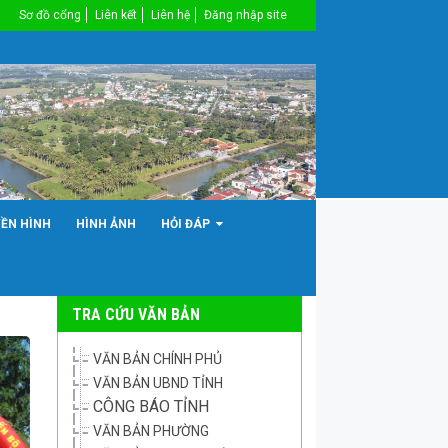
Sơ đồ cổng
Liên kết
Liên hệ
Đăng nhập site
YỀN HÌNH
HÌNH ẢNH
HỎI ĐÁP
TRA CỨU VĂN BẢN
VĂN BẢN CHÍNH PHỦ
VĂN BẢN UBND TỈNH
CÔNG BÁO TỈNH
VĂN BẢN PHƯỜNG