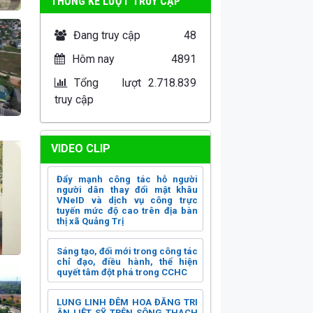
THỐNG KÊ LƯỢT TRUY CẬP
Đang truy cập
48
Hôm nay
4891
Tổng lượt
2.718.839
truy cập
VIDEO CLIP
Đẩy mạnh công tác hỗ người
người dân thay đổi mật khâu
VNeID và dịch vụ công trực
tuyến mức độ cao trên địa bàn
thị xã Quảng Trị
Sáng tạo, đổi mới trong công tác
chỉ đạo, điều hành, thể hiện
quyết tâm đột phá trong CCHC
LUNG LINH ĐÊM HOA ĐĂNG TRI
ÂN LIỆT SỸ TRÊN SÔNG THẠCH