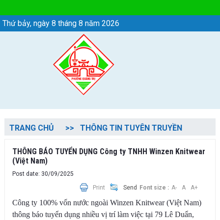
Chi tiết tin - Phường Quảng Trị
Thứ bảy, ngày 8 tháng 8 năm 2026
TRANG CHỦ
THÔNG TIN TUYÊN TRUYỀN
THÔNG BÁO TUYỂN DỤNG Công ty TNHH Winzen Knitwear
(Việt Nam)
Post date: 30/09/2025
Print
Send
Font size :
A-
A
A+
Công ty 100% vốn nước ngoài Winzen Knitwear (Việt Nam)
thông báo tuyển dụng nhiều vị trí làm việc tại 79 Lê Duẩn,