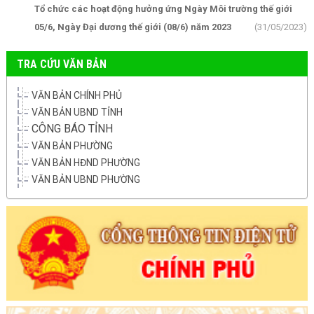
Tổ chức các hoạt động hưởng ứng Ngày Môi trường thế giới
05/6, Ngày Đại dương thế giới (08/6) năm 2023
(31/05/2023)
TRA CỨU VĂN BẢN
VĂN BẢN CHÍNH PHỦ
VĂN BẢN UBND TỈNH
CÔNG BÁO TỈNH
VĂN BẢN PHƯỜNG
VĂN BẢN HĐND PHƯỜNG
VĂN BẢN UBND PHƯỜNG