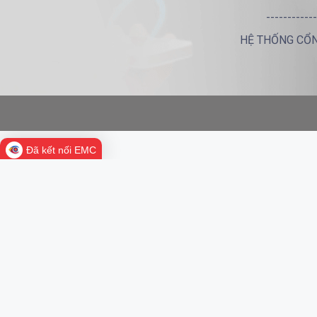
------------
HỆ THỐNG CỔN
Đã kết nối EMC