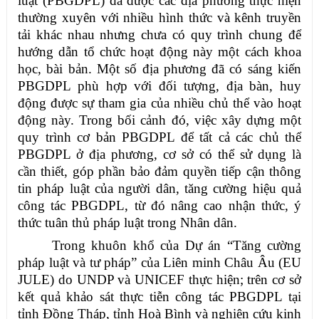
luật (PBGDPL) đã được các địa phương thực hiện
thường xuyên với nhiều hình thức và kênh truyền
tải khác nhau nhưng chưa có quy trình chung để
hướng dẫn tổ chức hoạt động này một cách khoa
học, bài bản. Một số địa phương đã có sáng kiến
PBGDPL phù hợp với đối tượng, địa bàn, huy
động được sự tham gia của nhiều chủ thể vào hoạt
động này. Trong bối cảnh đó, việc xây dựng một
quy trình cơ bản PBGDPL để tất cả các chủ thể
PBGDPL ở địa phương, cơ sở có thể sử dụng là
cần thiết, góp phần bảo đảm quyền tiếp cận thông
tin pháp luật của người dân, tăng cường hiệu quả
công tác PBGDPL, từ đó nâng cao nhận thức, ý
thức tuân thủ pháp luật trong Nhân dân.
Trong khuôn khổ của Dự án “Tăng cường
pháp luật và tư pháp” của Liên minh Châu Âu (EU
JULE) do UNDP và UNICEF thực hiện; trên cơ sở
kết quả khảo sát thực tiễn công tác PBGDPL tại
tỉnh Đồng Tháp, tỉnh Hoà Bình và nghiên cứu kinh