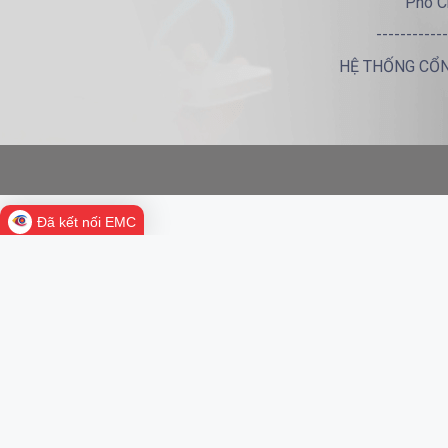
Phó C
------------
HỆ THỐNG CỔN
Đã kết nối EMC