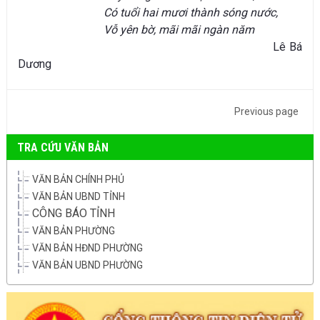
Có tuổi hai mươi thành sóng nước,
Vỗ yên bờ, mãi mãi ngàn năm
Lê Bá
Dương
Previous page
TRA CỨU VĂN BẢN
VĂN BẢN CHÍNH PHỦ
VĂN BẢN UBND TỈNH
CÔNG BÁO TỈNH
VĂN BẢN PHƯỜNG
VĂN BẢN HĐND PHƯỜNG
VĂN BẢN UBND PHƯỜNG