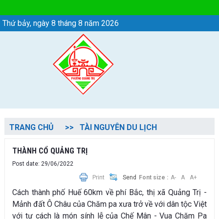
Chi tiết tin - Phường Quảng Trị
Thứ bảy, ngày 8 tháng 8 năm 2026
TRANG CHỦ
TÀI NGUYÊN DU LỊCH
THÀNH CỔ QUẢNG TRỊ
Post date: 29/06/2022
Print
Send
Font size :
A-
A
A+
Cách thành phố Huế 60km về phí Bắc, thị xã Quảng Trị -
Mảnh đất Ô Châu của Chăm pa xưa trở về với dân tộc Việt
với tư cách là món sính lễ của Chế Mân - Vua Chăm Pa