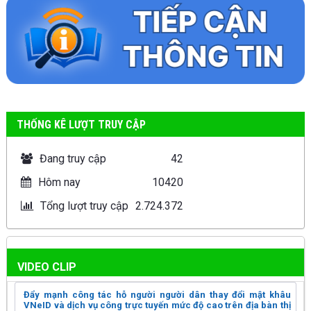
THỐNG KÊ LƯỢT TRUY CẬP
Đang truy cập
42
Hôm nay
10420
Tổng lượt truy cập
2.724.372
VIDEO CLIP
Đẩy mạnh công tác hỗ người người dân thay đổi mật khâu
VNeID và dịch vụ công trực tuyến mức độ cao trên địa bàn thị