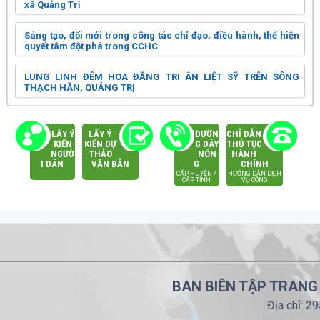
xã Quảng Trị
Sáng tạo, đổi mới trong công tác chỉ đạo, điều hành, thể hiện
quyết tâm đột phá trong CCHC
LUNG LINH ĐÊM HOA ĐĂNG TRI ÂN LIỆT SỸ TRÊN SÔNG
THẠCH HÃN, QUẢNG TRỊ
LẤY Ý
LẤY Ý
ĐƯỜN
CHỈ DẪN
KIẾN
KIẾN DỰ
G DÂY
THỦ TỤC
NGƯỜ
THẢO
NÓN
HÀNH
I DÂN
VĂN BẢN
G
CHÍNH
CẤP HUYỆN /
HƯỚNG DẪN DỊCH
CẤP TỈNH
VỤ CÔNG
BAN BIÊN TẬP TRANG
Địa chỉ: 2