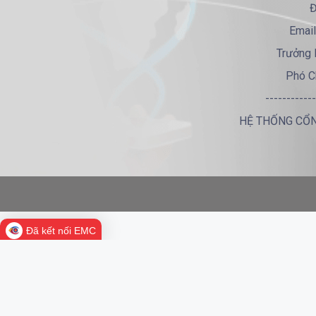
Đ
Email
Trưởng 
Phó C
------------
HỆ THỐNG CỔN
Đã kết nối EMC