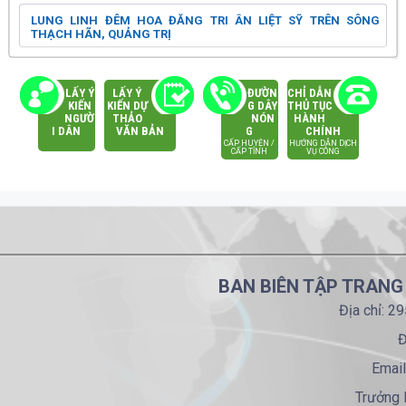
LUNG LINH ĐÊM HOA ĐĂNG TRI ÂN LIỆT SỸ TRÊN SÔNG
THẠCH HÃN, QUẢNG TRỊ
LẤY Ý
LẤY Ý
ĐƯỜN
CHỈ DẪN
KIẾN
KIẾN DỰ
G DÂY
THỦ TỤC
NGƯỜ
THẢO
NÓN
HÀNH
I DÂN
VĂN BẢN
G
CHÍNH
CẤP HUYỆN /
HƯỚNG DẪN DỊCH
CẤP TỈNH
VỤ CÔNG
BAN BIÊN TẬP TRANG
Địa chỉ: 2
Đ
Email
Trưởng 