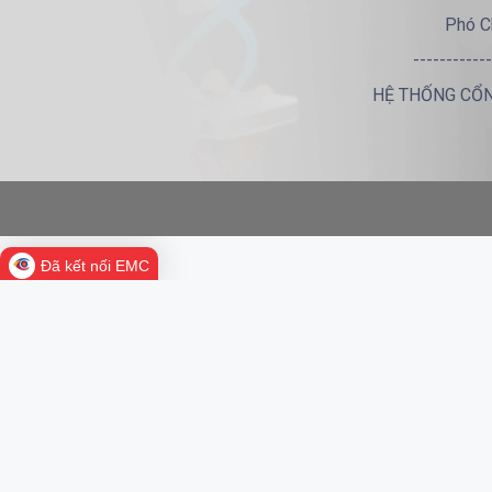
Phó C
------------
HỆ THỐNG CỔN
Đã kết nối EMC