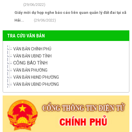
(29/06/2022)
Giấy mời dự họp nghe báo cáo liên quan quản lý đất đai tại xã
Hải...
(29/06/2022)
TRA CỨU VĂN BẢN
VĂN BẢN CHÍNH PHỦ
VĂN BẢN UBND TỈNH
CÔNG BÁO TỈNH
VĂN BẢN PHƯỜNG
VĂN BẢN HĐND PHƯỜNG
VĂN BẢN UBND PHƯỜNG