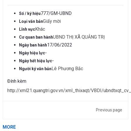
777/GM-UBND
Số / ký hiệu
Giấy mời
Loại văn bản
Khác
Lĩnh vực
UBND THỊ XÃ QUẢNG TRỊ
Cơ quan ban hành
17/06/2022
Ngày ban hành
-
Ngày hiệu lực
-
Ngày hết hiệu lực
Lê Phương Bắc
Người ký văn bản
Đính kèm
http://xml21.quangtri.gov.vn/xml_thixaqt/VBDI/ubndtxqt_c
Previous page
MORE