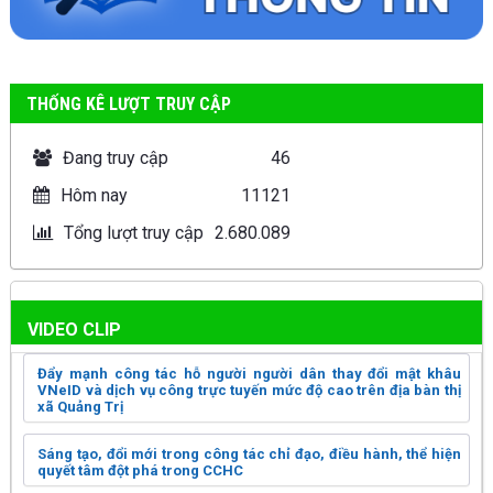
THỐNG KÊ LƯỢT TRUY CẬP
Đang truy cập
46
Hôm nay
11121
Tổng lượt truy cập
2.680.089
VIDEO CLIP
Đẩy mạnh công tác hỗ người người dân thay đổi mật khâu
VNeID và dịch vụ công trực tuyến mức độ cao trên địa bàn thị
xã Quảng Trị
Sáng tạo, đổi mới trong công tác chỉ đạo, điều hành, thể hiện
quyết tâm đột phá trong CCHC