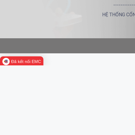
------------
HỆ THỐNG CỔN
Đã kết nối EMC