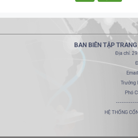
BAN BIÊN TẬP TRANG
Địa chỉ: 2
Đ
Email
Trưởng 
Phó C
------------
HỆ THỐNG CỔN