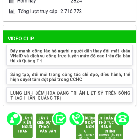
Hôm nay
2824
Tổng lượt truy cập
2.716.772
VIDEO CLIP
Đẩy mạnh công tác hỗ người người dân thay đổi mật khâu
VNeID và dịch vụ công trực tuyến mức độ cao trên địa bàn
thị xã Quảng Trị
Sáng tạo, đổi mới trong công tác chỉ đạo, điều hành, thể
hiện quyết tâm đột phá trong CCHC
LUNG LINH ĐÊM HOA ĐĂNG TRI ÂN LIỆT SỸ TRÊN SÔNG
THẠCH HÃN, QUẢNG TRỊ
LẤY Ý
LẤY Ý
ĐƯỜN
CHỈ DẪN
KIẾN
KIẾN DỰ
G DÂY
THỦ TỤC
NGƯỜ
THẢO
NÓN
HÀNH
I DÂN
VĂN BẢN
G
CHÍNH
CẤP HUYỆN /
HƯỚNG DẪN DỊCH
CẤP TỈNH
VỤ CÔNG