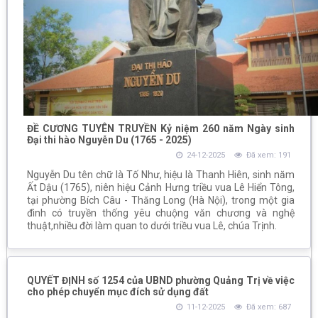
ĐỀ CƯƠNG TUYÊN TRUYỀN Kỷ niệm 260 năm Ngày sinh
Đại thi hào Nguyễn Du (1765 - 2025)
24-12-2025
Đã xem: 191
Nguyễn Du tên chữ là Tố Như, hiệu là Thanh Hiên, sinh năm
Ất Dậu (1765), niên hiệu Cảnh Hưng triều vua Lê Hiển Tông,
tại phường Bích Câu - Thăng Long (Hà Nội), trong một gia
đình có truyền thống yêu chuộng văn chương và nghệ
thuật,nhiều đời làm quan to dưới triều vua Lê, chúa Trịnh.
QUYẾT ĐỊNH số 1254 của UBND phường Quảng Trị về việc
cho phép chuyển mục đích sử dụng đất
11-12-2025
Đã xem: 687