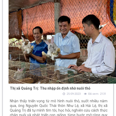
Thị xã Quảng Trị: Thu nhập ổn định nhờ nuôi thỏ
25-09-2023
Đã xem: 2131
Nhận thấy triển vọng từ mô hình nuôi thỏ, suốt nhiều năm
qua, ông Nguyễn Quốc Thái thôn Như Lệ, xã Hải Lệ, thị xã
Quảng Trị đã tự mình tìm tòi, học hỏi, nghiên cứu cách thức
chăn nuôi và phát triển con giống, từng bước mở rộng quy