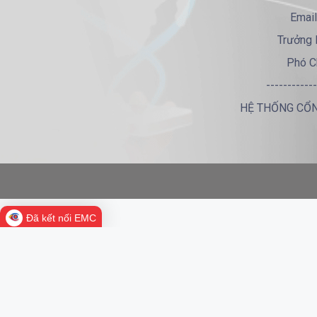
Email
Trưởng 
Phó C
------------
HỆ THỐNG CỔN
Đã kết nối EMC