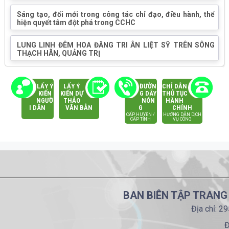
Sáng tạo, đổi mới trong công tác chỉ đạo, điều hành, thể
hiện quyết tâm đột phá trong CCHC
LUNG LINH ĐÊM HOA ĐĂNG TRI ÂN LIỆT SỸ TRÊN SÔNG
THẠCH HÃN, QUẢNG TRỊ
LẤY Ý
LẤY Ý
ĐƯỜN
CHỈ DẪN
KIẾN
KIẾN DỰ
G DÂY
THỦ TỤC
NGƯỜ
THẢO
NÓN
HÀNH
I DÂN
VĂN BẢN
G
CHÍNH
CẤP HUYỆN /
HƯỚNG DẪN DỊCH
CẤP TỈNH
VỤ CÔNG
BAN BIÊN TẬP TRANG
Địa chỉ: 2
Đ