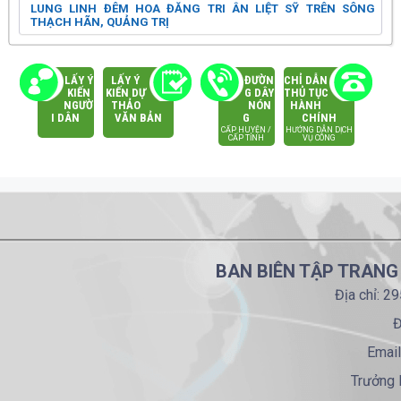
LUNG LINH ĐÊM HOA ĐĂNG TRI ÂN LIỆT SỸ TRÊN SÔNG
THẠCH HÃN, QUẢNG TRỊ
LẤY Ý
LẤY Ý
ĐƯỜN
CHỈ DẪN
KIẾN
KIẾN DỰ
G DÂY
THỦ TỤC
NGƯỜ
THẢO
NÓN
HÀNH
I DÂN
VĂN BẢN
G
CHÍNH
CẤP HUYỆN /
HƯỚNG DẪN DỊCH
CẤP TỈNH
VỤ CÔNG
BAN BIÊN TẬP TRANG
Địa chỉ: 2
Đ
Email
Trưởng 