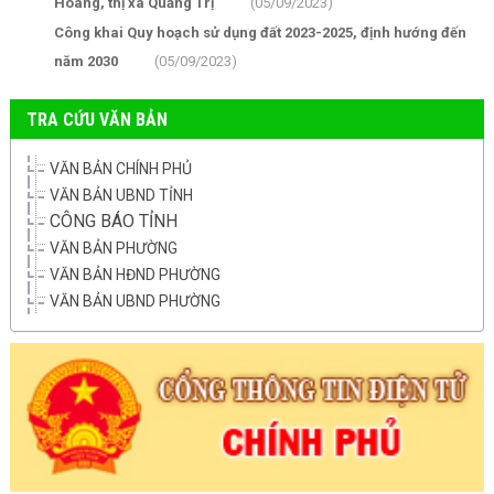
Hoàng, thị xã Quảng Trị
(05/09/2023)
Công khai Quy hoạch sử dụng đất 2023-2025, định hướng đến
năm 2030
(05/09/2023)
TRA CỨU VĂN BẢN
VĂN BẢN CHÍNH PHỦ
VĂN BẢN UBND TỈNH
CÔNG BÁO TỈNH
VĂN BẢN PHƯỜNG
VĂN BẢN HĐND PHƯỜNG
VĂN BẢN UBND PHƯỜNG