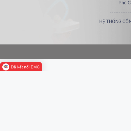
Phó C
------------
HỆ THỐNG CỔN
Đã kết nối EMC