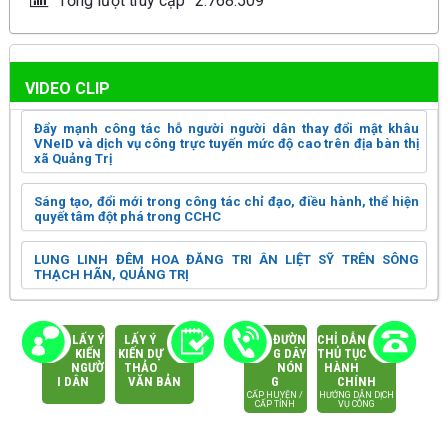
Tổng lượt truy cập
2.768.509
VIDEO CLIP
Đẩy mạnh công tác hỗ người người dân thay đổi mật khâu
VNeID và dịch vụ công trực tuyến mức độ cao trên địa bàn thị
xã Quảng Trị
Sáng tạo, đổi mới trong công tác chỉ đạo, điều hành, thể hiện
quyết tâm đột phá trong CCHC
LUNG LINH ĐÊM HOA ĐĂNG TRI ÂN LIỆT SỸ TRÊN SÔNG
THẠCH HÃN, QUẢNG TRỊ
LẤY Ý
LẤY Ý
ĐƯỜN
CHỈ DẪN
KIẾN
KIẾN DỰ
G DÂY
THỦ TỤC
NGƯỜ
THẢO
NÓN
HÀNH
I DÂN
VĂN BẢN
G
CHÍNH
CẤP HUYỆN /
HƯỚNG DẪN DỊCH
CẤP TỈNH
VỤ CÔNG