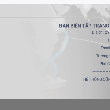
BAN BIÊN TẬP TRANG
Địa chỉ: 2
Đ
Email
Trưởng 
Phó C
------------
HỆ THỐNG CỔN