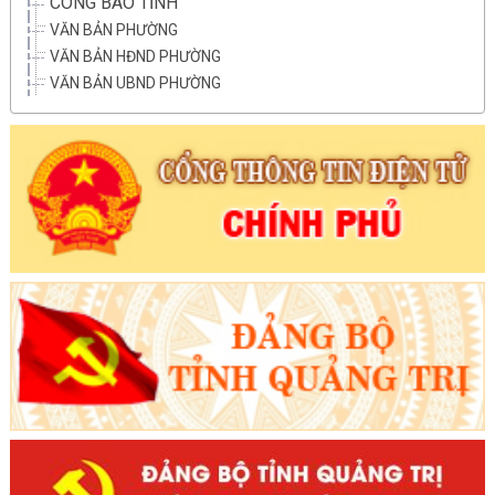
CÔNG BÁO TỈNH
VĂN BẢN PHƯỜNG
VĂN BẢN HĐND PHƯỜNG
VĂN BẢN UBND PHƯỜNG