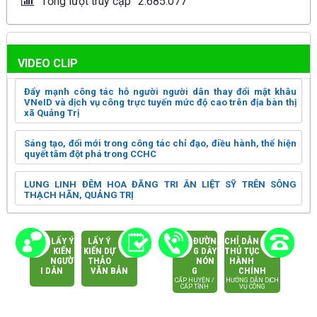
Tổng lượt truy cập
2.685.077
VIDEO CLIP
Đẩy mạnh công tác hỗ người người dân thay đổi mật khâu
VNeID và dịch vụ công trực tuyến mức độ cao trên địa bàn thị
xã Quảng Trị
Sáng tạo, đổi mới trong công tác chỉ đạo, điều hành, thể hiện
quyết tâm đột phá trong CCHC
LUNG LINH ĐÊM HOA ĐĂNG TRI ÂN LIỆT SỸ TRÊN SÔNG
THẠCH HÃN, QUẢNG TRỊ
LẤY Ý
LẤY Ý
ĐƯỜN
CHỈ DẪN
KIẾN
KIẾN DỰ
G DÂY
THỦ TỤC
NGƯỜ
THẢO
NÓN
HÀNH
I DÂN
VĂN BẢN
G
CHÍNH
CẤP HUYỆN /
HƯỚNG DẪN DỊCH
CẤP TỈNH
VỤ CÔNG