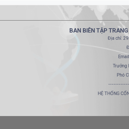
BAN BIÊN TẬP TRANG
Địa chỉ: 2
Đ
Email
Trưởng 
Phó C
------------
HỆ THỐNG CỔN