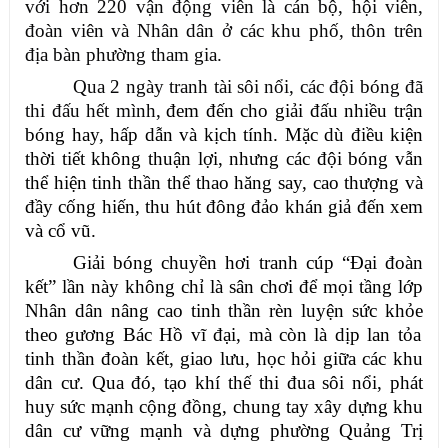
với hơn 220 vận động viên là cán bộ, hội viên,
đoàn viên và Nhân dân ở các khu phố, thôn trên
địa bàn phường tham gia.
Qua 2 ngày tranh tài sôi nổi, các đội bóng đã
thi đấu hết mình,
đem đến cho giải đấu nhiều trận
bóng hay, hấp dẫn và kịch tính. Mặc dù điều kiện
thời tiết không thuận lợi, nhưng các đội bóng vẫn
thể hiện tinh thần thể thao hăng say, cao thượng
và
đầy cống hiến
, thu hút đông đảo khán giả đến xem
và cổ vũ.
Giải bóng chuyền hơi
tranh cúp
“Đại đoàn
kết”
lần này
không chỉ là
sân chơi để mọi tầng lớp
Nhân dân nâng cao tinh thần
rèn luyện sức khỏe
theo gương Bác Hồ vĩ đại
, mà còn là
dịp
lan tỏa
tinh thần đoàn kết, giao lưu, học hỏi giữa các khu
dân cư
. Qua đó, tạo khí thế thi đua sôi nổi, phát
huy sức mạnh cộng đồng, chung tay
xây dựng khu
dân cư vững mạnh và dựng phường Quảng Trị