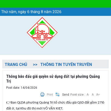
Chi tiết tin - Phường Quảng Trị
Thứ năm, ngày 6 tháng 8 năm 2026
TRANG CHỦ
THÔNG TIN TUYÊN TRUYỀN
Thông báo đấu giá quyền sử dụng đất tại phường Quảng
Trị
Post date: 14/04/2026
Print
Send
Font size :
A-
A
A+
👉
Ban QLDA phường Quảng Trị tổ chức đấu giá QSD đất gồm 27lô
đất ở, tại Khu đô thị mới VÕ VĂN KIỆT.