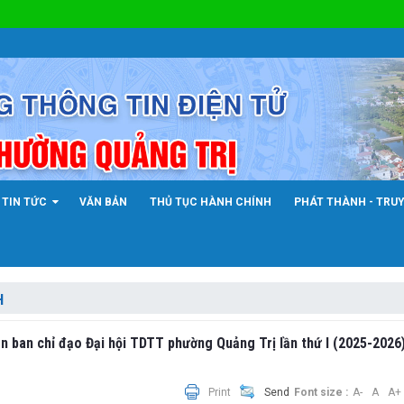
TIN TỨC
VĂN BẢN
THỦ TỤC HÀNH CHÍNH
PHÁT THÀNH - TRU
H
ban chỉ đạo Đại hội TDTT phường Quảng Trị lần thứ I (2025-2026
Print
Send
Font size :
A-
A
A+