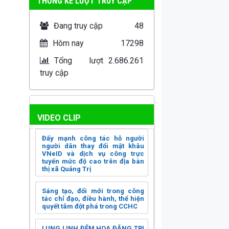
THỐNG KÊ LƯỢT TRUY CẬP
Đang truy cập
48
Hôm nay
17298
Tổng lượt
2.686.261
truy cập
VIDEO CLIP
Đẩy mạnh công tác hỗ người
người dân thay đổi mật khâu
VNeID và dịch vụ công trực
tuyến mức độ cao trên địa bàn
thị xã Quảng Trị
Sáng tạo, đổi mới trong công
tác chỉ đạo, điều hành, thể hiện
quyết tâm đột phá trong CCHC
LUNG LINH ĐÊM HOA ĐĂNG TRI