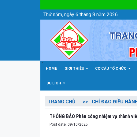
Chi tiết tin - Phường Quảng Trị
Thứ năm, ngày 6 tháng 8 năm 2026
'
HOME
GIỚI THIỆU
CƠ CẤU TỔ CHỨC
DU LỊCH
TRANG CHỦ
CHỈ ĐẠO ĐIỀU HÀN
THÔNG BÁO Phân công nhiệm vụ thành viên 
Post date: 09/10/2025