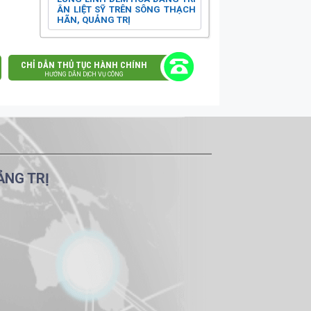
ÂN LIỆT SỸ TRÊN SÔNG THẠCH
HÃN, QUẢNG TRỊ
CHỈ DẪN THỦ TỤC HÀNH CHÍNH
HƯỚNG DẪN DỊCH VỤ CÔNG
ẢNG TRỊ