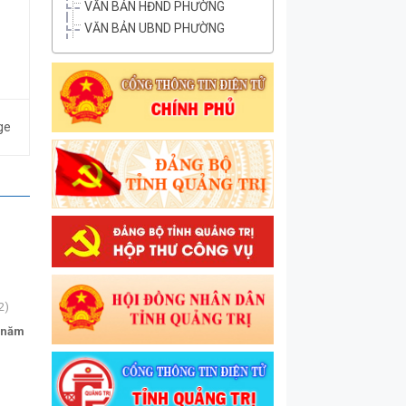
VĂN BẢN HĐND PHƯỜNG
VĂN BẢN UBND PHƯỜNG
ge
2)
p năm