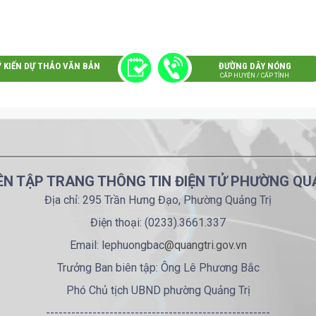
Ý KIẾN DỰ THẢO VĂN BẢN
ĐƯỜNG DÂY NÓNG
CẤP HUYỆN / CẤP TỈNH
ÊN TẬP TRANG THÔNG TIN ĐIỆN TỬ PHƯỜNG QU
Địa chỉ: 295 Trần Hưng Đạo, Phường Quảng Trị
Điện thoại: (0233).3661.337
Email: lephuongbac
@quangtri.gov.vn
Trưởng Ban biên tập: Ông Lê Phương Bắc
Phó Chủ tịch UBND phường Quảng Trị
-----------------------------------------------------