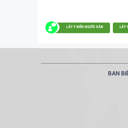
LẤY Ý KIẾN NGƯỜI DÂN
LẤY 
BAN BI