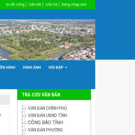
Sơ đồ cổng
Liên kết
Liên hệ
Đăng nhập site
YỀN HÌNH
HÌNH ẢNH
HỎI ĐÁP
TRA CỨU VĂN BẢN
VĂN BẢN CHÍNH PHỦ
)
VĂN BẢN UBND TỈNH
CÔNG BÁO TỈNH
VĂN BẢN PHƯỜNG