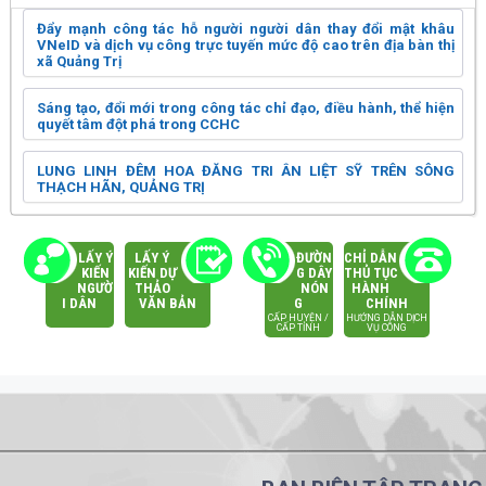
Đẩy mạnh công tác hỗ người người dân thay đổi mật khâu
VNeID và dịch vụ công trực tuyến mức độ cao trên địa bàn thị
xã Quảng Trị
Sáng tạo, đổi mới trong công tác chỉ đạo, điều hành, thể hiện
quyết tâm đột phá trong CCHC
LUNG LINH ĐÊM HOA ĐĂNG TRI ÂN LIỆT SỸ TRÊN SÔNG
THẠCH HÃN, QUẢNG TRỊ
LẤY Ý
LẤY Ý
ĐƯỜN
CHỈ DẪN
KIẾN
KIẾN DỰ
G DÂY
THỦ TỤC
NGƯỜ
THẢO
NÓN
HÀNH
I DÂN
VĂN BẢN
G
CHÍNH
CẤP HUYỆN /
HƯỚNG DẪN DỊCH
CẤP TỈNH
VỤ CÔNG