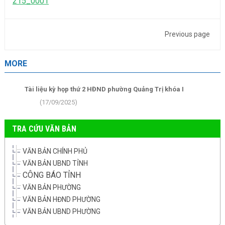
215_0001
Previous page
MORE
Tài liệu kỳ họp thứ 2 HĐND phường Quảng Trị khóa I
(17/09/2025)
TRA CỨU VĂN BẢN
VĂN BẢN CHÍNH PHỦ
VĂN BẢN UBND TỈNH
CÔNG BÁO TỈNH
VĂN BẢN PHƯỜNG
VĂN BẢN HĐND PHƯỜNG
VĂN BẢN UBND PHƯỜNG