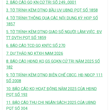
2. BÁO CÁO GQ KN CỬ TRI SỐ 249_0001
3. TỜ TRÌNH KÈM DTNQ BẦU UV UBND PQT SỐ 1858
4. TỜ TRÌNH THÔNG QUA CÁC NỘI DUNG KỲ HỌP SỐ
1857
5. TỜ TRÌNH KÈM DTNQ GIAO SỐ NGƯỜI LÀM VIỆC ĐV
TT DVTH PQT SỐ 1859
6. BÁO CÁO TCD GQ KNTC SỐ 270
7. DỰ THẢO NQ KTXH NAM 2026
8. BÁO CÁO HĐND KQ GS GQKN CỬ TRI NĂM 2025 SỐ
182
9. TỜ TRÌNH KÈM DTNQ BIÊN CHẾ CBCC, HĐ NĐCP 111
SỐ 2008
10. BÁO CÁO KQ HOẠT ĐỘNG NĂM 2025 CỦA HĐND
PQT SỐ 193
11. BÁO CÁO THU CHI NGÂN SÁCH 2025 CỦA UBND
PQT SỐ 304