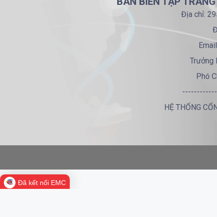
BAN BIÊN TẬP TRANG
Địa chỉ: 2
Đ
Email
Trưởng 
Phó C
------------
HỆ THỐNG CỔN
Đã kết nối EMC