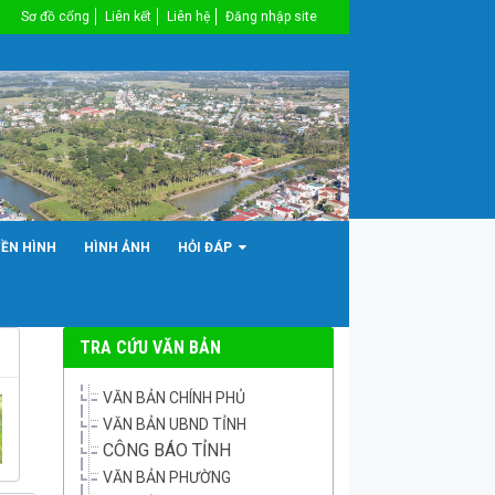
Sơ đồ cổng
Liên kết
Liên hệ
Đăng nhập site
YỀN HÌNH
HÌNH ẢNH
HỎI ĐÁP
TRA CỨU VĂN BẢN
VĂN BẢN CHÍNH PHỦ
VĂN BẢN UBND TỈNH
CÔNG BÁO TỈNH
VĂN BẢN PHƯỜNG