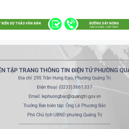
Ý KIẾN DỰ THẢO VĂN BẢN
ĐƯỜNG DÂY NÓNG
CẤP HUYỆN / CẤP TỈNH
ÊN TẬP TRANG THÔNG TIN ĐIỆN TỬ PHƯỜNG QU
Địa chỉ: 295 Trần Hưng Đạo, Phường Quảng Trị
Điện thoại: (0233).3661.337
Email: lephuongbac
@quangtri.gov.vn
Trưởng Ban biên tập: Ông Lê Phương Bắc
Phó Chủ tịch UBND phường Quảng Trị
-----------------------------------------------------