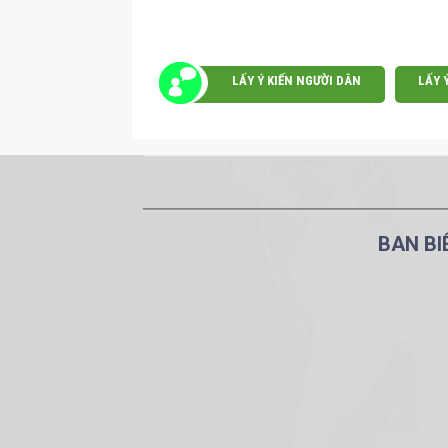
LẤY Ý KIẾN NGƯỜI DÂN
LẤY 
BAN BI