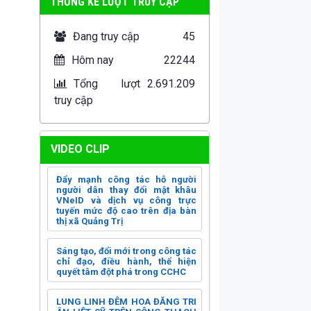
THỐNG KÊ LƯỢT TRUY CẬP
Đang truy cập
45
Hôm nay
22244
Tổng lượt
2.691.209
truy cập
VIDEO CLIP
Đẩy mạnh công tác hỗ người
người dân thay đổi mật khâu
VNeID và dịch vụ công trực
tuyến mức độ cao trên địa bàn
thị xã Quảng Trị
Sáng tạo, đổi mới trong công tác
chỉ đạo, điều hành, thể hiện
quyết tâm đột phá trong CCHC
LUNG LINH ĐÊM HOA ĐĂNG TRI