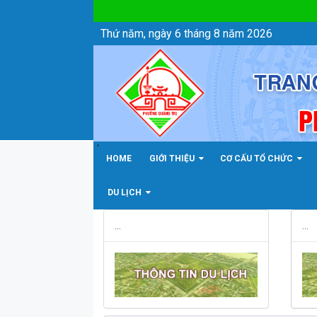
Thông tin du lịch - Phường Quảng Trị
Thứ năm, ngày 6 tháng 8 năm 2026
'
HOME
GIỚI THIỆU
CƠ CẤU TỔ CHỨC
DU LỊCH
...
...