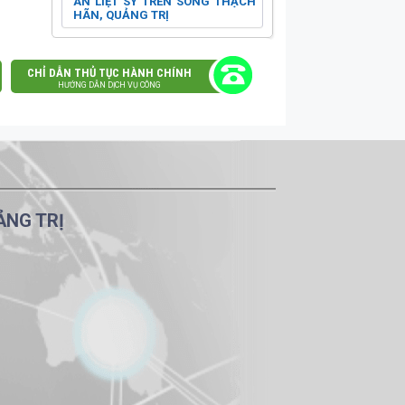
ÂN LIỆT SỸ TRÊN SÔNG THẠCH
HÃN, QUẢNG TRỊ
CHỈ DẪN THỦ TỤC HÀNH CHÍNH
HƯỚNG DẪN DỊCH VỤ CÔNG
ẢNG TRỊ