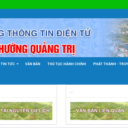
TIN TỨC
VĂN BẢN
THỦ TỤC HÀNH CHÍNH
PHÁT THÀNH - TRU
...